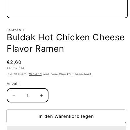
Medien
1
in
SAMYANG
Modal
Buldak Hot Chicken Cheese
öffnen
Flavor Ramen
Normaler
€2,60
GRUNDPREIS
PRO
€18,57
/
KG
Preis
Inkl. Steuern.
Versand
wird beim Checkout berechnet
Anzahl
Verringere
Erhöhe
die
die
Menge
Menge
für
für
In den Warenkorb legen
Buldak
Buldak
Hot
Hot